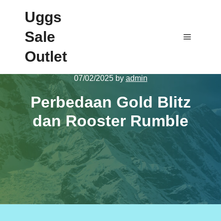
Uggs
Sale
Main me
Outlet
07/02/2025
by
admin
Perbedaan Gold Blitz
dan Rooster Rumble