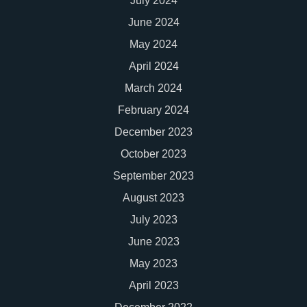
July 2024
June 2024
May 2024
April 2024
March 2024
February 2024
December 2023
October 2023
September 2023
August 2023
July 2023
June 2023
May 2023
April 2023