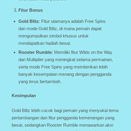
Fitur Bonus
Gold Blitz
: Fitur utamanya adalah Free Spins
dan mode Gold Blitz, di mana pemain dapat
mengumpulkan simbol khusus untuk
mendapatkan hadiah besar.
Rooster Rumble
: Memiliki fitur Wilds on the Way
dan Multiplier yang meningkat selama permainan,
serta mode Free Spins yang memberikan lebih
banyak kesempatan menang dengan pengganda
yang terus bertambah.
Kesimpulan
Gold Blitz lebih cocok bagi pemain yang menyukai tema
pertambangan dan fitur pengganda kemenangan yang
besar, sedangkan Rooster Rumble menawarkan aksi