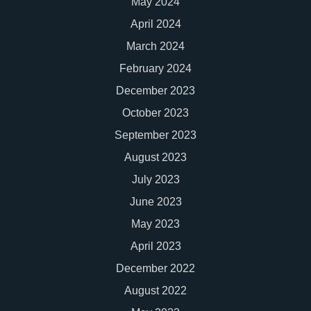
May 2024
April 2024
March 2024
February 2024
December 2023
October 2023
September 2023
August 2023
July 2023
June 2023
May 2023
April 2023
December 2022
August 2022