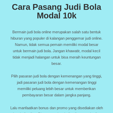
Cara Pasang Judi Bola
Modal 10k
Bermain judi bola online merupakan salah satu bentuk
hiburan yang populer di kalangan penggemar judi online.
Namun, tidak semua pemain memiliki modal besar
untuk bermain judi bola. Jangan khawatir, modal kecil
tidak menjadi halangan untuk bisa meraih keuntungan
besar.
Pilih pasaran judi bola dengan kemenangan yang tinggi,
jadi pasaran judi bola dengan kemenangan tinggi
memiliki peluang lebih besar untuk memberikan
pembayaran besar dalam jangka panjang.
Lalu manfaatkan bonus dan promo yang disediakan oleh