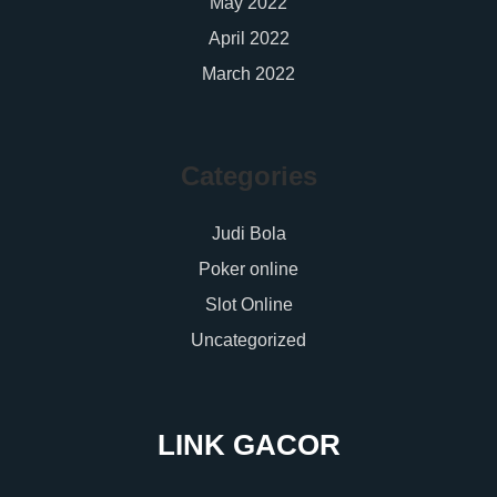
May 2022
April 2022
March 2022
Categories
Judi Bola
Poker online
Slot Online
Uncategorized
LINK GACOR