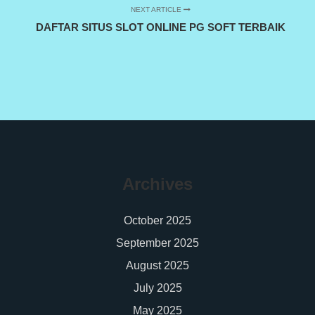
NEXT ARTICLE
DAFTAR SITUS SLOT ONLINE PG SOFT TERBAIK
Archives
October 2025
September 2025
August 2025
July 2025
May 2025