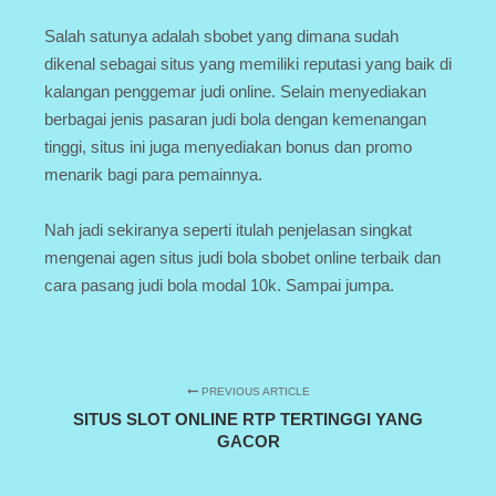
Salah satunya adalah sbobet yang dimana sudah
dikenal sebagai situs yang memiliki reputasi yang baik di
kalangan penggemar judi online. Selain menyediakan
berbagai jenis pasaran judi bola dengan kemenangan
tinggi, situs ini juga menyediakan bonus dan promo
menarik bagi para pemainnya.
Nah jadi sekiranya seperti itulah penjelasan singkat
mengenai agen situs judi bola sbobet online terbaik dan
cara pasang judi bola modal 10k. Sampai jumpa.
PREVIOUS ARTICLE
SITUS SLOT ONLINE RTP TERTINGGI YANG
GACOR