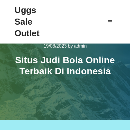
Uggs
Sale
Main me
Outlet
19/08/2023
by
admin
Situs Judi Bola Online
Terbaik Di Indonesia