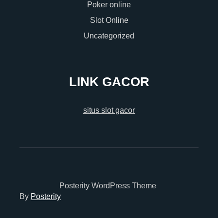
Poker online
Slot Online
Uncategorized
LINK GACOR
situs slot gacor
Posterity WordPress Theme
By
Posterity