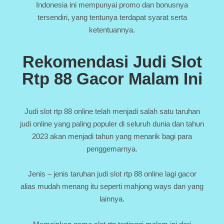
Indonesia ini mempunyai promo dan bonusnya
tersendiri, yang tentunya terdapat syarat serta
ketentuannya.
Rekomendasi Judi Slot
Rtp 88 Gacor Malam Ini
Judi slot rtp 88 online telah menjadi salah satu taruhan
judi online yang paling populer di seluruh dunia dan tahun
2023 akan menjadi tahun yang menarik bagi para
penggemarnya.
Jenis – jenis taruhan judi slot rtp 88 online lagi gacor
alias mudah menang itu seperti mahjong ways dan yang
lainnya.