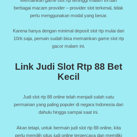
Memainkan game slot rtp tertinggi malam ini dari
berbagai macam provider – provider slot terkenal, tidak
perlu menggunakan modal yang besar.
Karena hanya dengan minimal deposit slot rtp mulai dari
10rb saja, pemain sudah bisa memainkan game slot rtp
gacor malam ini.
Link Judi Slot Rtp 88 Bet
Kecil
Judi slot rtp 88 online telah menjadi salah satu
permainan yang paling populer di negara Indonesia dari
dahulu hingga sampai saat ini.
Akan tetapi, untuk bermain judi slot rtp 88 online, kita
perlu memilih situs judi online terpercaya dan memiliki