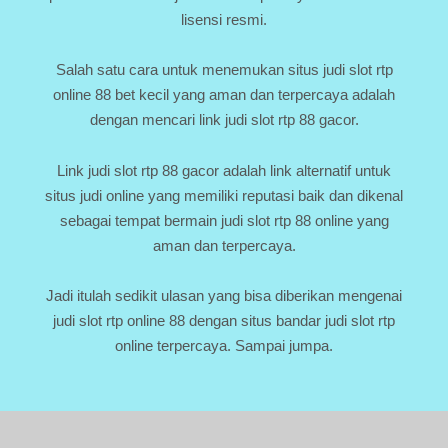
lisensi resmi.
Salah satu cara untuk menemukan situs judi slot rtp
online 88 bet kecil yang aman dan terpercaya adalah
dengan mencari link judi slot rtp 88 gacor.
Link judi slot rtp 88 gacor adalah link alternatif untuk
situs judi online yang memiliki reputasi baik dan dikenal
sebagai tempat bermain judi slot rtp 88 online yang
aman dan terpercaya.
Jadi itulah sedikit ulasan yang bisa diberikan mengenai
judi slot rtp online 88 dengan situs bandar judi slot rtp
online terpercaya. Sampai jumpa.