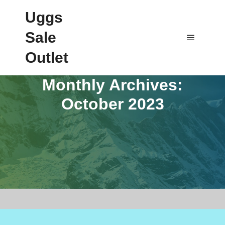
Uggs
Sale
Main me
Outlet
Monthly Archives:
October 2023