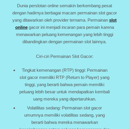
Dunia perslotan online semakin berkembang pesat
dengan hadirnya berbagai macam permainan slot gacor
yang ditawarkan oleh provider ternama. Permainan
slot
online
gacor ini menjadi incaran para pemain karena
menawarkan peluang kemenangan yang lebih tinggi
dibandingkan dengan permainan slot lainnya.
Ciri-ciri Permainan Slot Gacor:
Tingkat kemenangan (RTP) tinggi: Permainan
slot gacor memiliki RTP (Return to Player) yang
tinggi, yang berarti bahwa pemain memiliki
peluang lebih besar untuk mendapatkan kembali
uang mereka yang dipertaruhkan.
Volatilitas sedang: Permainan slot gacor
umumnya memiliki volatilitas sedang, yang
berarti bahwa mereka menawarkan