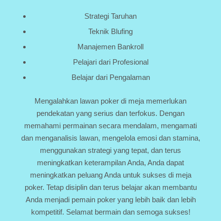
Strategi Taruhan
Teknik Blufing
Manajemen Bankroll
Pelajari dari Profesional
Belajar dari Pengalaman
Mengalahkan lawan poker di meja memerlukan
pendekatan yang serius dan terfokus. Dengan
memahami permainan secara mendalam, mengamati
dan menganalisis lawan, mengelola emosi dan stamina,
menggunakan strategi yang tepat, dan terus
meningkatkan keterampilan Anda, Anda dapat
meningkatkan peluang Anda untuk sukses di meja
poker. Tetap disiplin dan terus belajar akan membantu
Anda menjadi pemain poker yang lebih baik dan lebih
kompetitif. Selamat bermain dan semoga sukses!