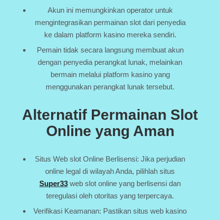
Akun ini memungkinkan operator untuk
mengintegrasikan permainan slot dari penyedia
ke dalam platform kasino mereka sendiri.
Pemain tidak secara langsung membuat akun
dengan penyedia perangkat lunak, melainkan
bermain melalui platform kasino yang
menggunakan perangkat lunak tersebut.
Alternatif Permainan Slot
Online yang Aman
Situs Web slot Online Berlisensi: Jika perjudian
online legal di wilayah Anda, pilihlah situs
Super33
web slot online yang berlisensi dan
teregulasi oleh otoritas yang terpercaya.
Verifikasi Keamanan: Pastikan situs web kasino