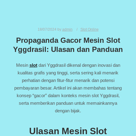
18/07/2024
by
admin
Slot Online
Propaganda Gacor Mesin Slot
Yggdrasil: Ulasan dan Panduan
Mesin
slot
dari Yggdrasil dikenal dengan inovasi dan
kualitas grafis yang tinggi, serta sering kali menarik
perhatian dengan fitur-fitur menarik dan potensi
pembayaran besar. Artikel ini akan membahas tentang
konsep “gacor” dalam konteks mesin slot Yggdrasil,
serta memberikan panduan untuk memainkannya
dengan bijak.
Ulasan Mesin Slot