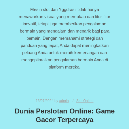
Mesin slot dari Yggdrasil tidak hanya
menawarkan visual yang memukau dan fitur-fitur
inovatif, tetapi juga memberikan pengalaman
bermain yang mendalam dan menarik bagi para
pemain. Dengan memahami strategi dan
panduan yang tepat, Anda dapat meningkatkan
peluang Anda untuk meraih kemenangan dan
mengoptimalkan pengalaman bermain Anda di
platform mereka.
13/07/2024
by
admin
Slot Online
Dunia Perslotan Online: Game
Gacor Terpercaya