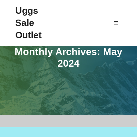
Uggs
Sale
Main me
Outlet
Monthly Archives:
May
2024