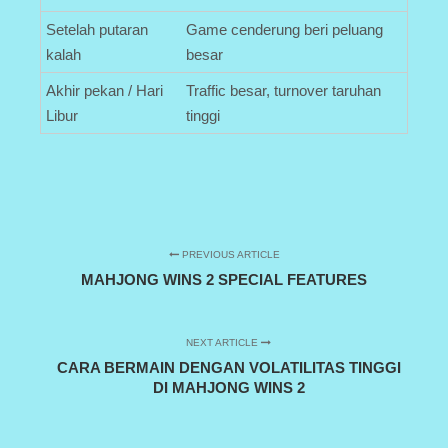
Setelah putaran
Game cenderung beri peluang
kalah
besar
Akhir pekan / Hari
Traffic besar, turnover taruhan
Libur
tinggi
PREVIOUS ARTICLE
MAHJONG WINS 2 SPECIAL FEATURES
NEXT ARTICLE
CARA BERMAIN DENGAN VOLATILITAS TINGGI
DI MAHJONG WINS 2