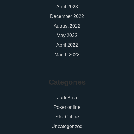
April 2023
December 2022
August 2022
May 2022
April 2022
March 2022
Categories
Judi Bola
Poker online
Slot Online
Uncategorized