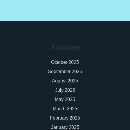
Archives
October 2025
September 2025
August 2025
July 2025
May 2025
March 2025
February 2025
January 2025