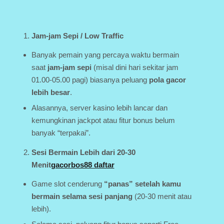
Jam-jam Sepi / Low Traffic
Banyak pemain yang percaya waktu bermain
saat
jam-jam sepi
(misal dini hari sekitar jam
01.00-05.00 pagi) biasanya peluang
pola gacor
lebih besar
.
Alasannya, server kasino lebih lancar dan
kemungkinan jackpot atau fitur bonus belum
banyak “terpakai”.
Sesi Bermain Lebih dari 20-30
Menit
gacorbos88 daftar
Game slot cenderung
“panas” setelah kamu
bermain selama sesi panjang
(20-30 menit atau
lebih).