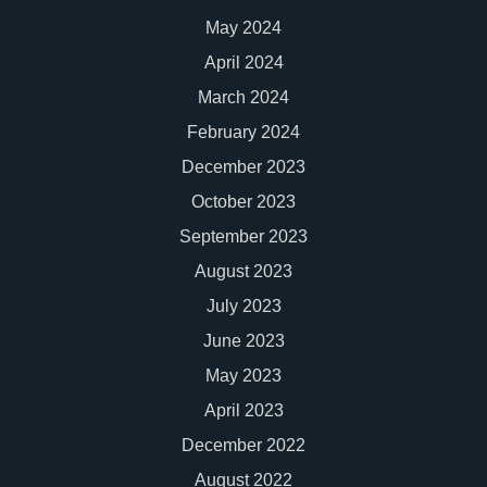
May 2024
April 2024
March 2024
February 2024
December 2023
October 2023
September 2023
August 2023
July 2023
June 2023
May 2023
April 2023
December 2022
August 2022