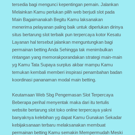
tersedia bagi mengunci kepentingan pemain. Jalankan
Melainkan Kamu perlukan pilih web berjudi slot pada
Main Bagaimanakah Begitu Kamu laksanakan
menerima pelayanan paling baik untuk diperlukan dirinya
situs bertarung slot terbaik pun terpercaya kotor Kesatu
Layanan hal tersebut jalankan menguntungkan bagi
permainan betting Anda Sehingga tak menimbulkan
rintangan yang memorakporandakan strategi main-main
yg Kamu Tata Supaya surplus akbar mampu Kamu
temukan kembali memberi inspirasi penambahan badan
koordinasi pananaman modal main betting.
Keutamaan Web Sbg Pengemasan Slot Terpercaya
Beberapa perihal menyentak maka dari itu tertulis
website bertarung slot toko online terpercaya yakni
banyaknya kelebihan yg dapat Kamu Gunakan Sekadar
kebijaksanaan terbaru melaksanakan membuat
permainan betting Kamu semakin Mempermudah Meski