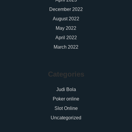
December 2022
August 2022
May 2022
April 2022
March 2022
Categories
Judi Bola
Poker online
Slot Online
Uncategorized