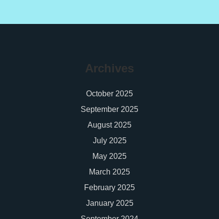
Archives
October 2025
September 2025
August 2025
July 2025
May 2025
March 2025
February 2025
January 2025
September 2024