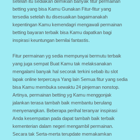
setelah itu sediakan demikian banyak fitur permainan
betting yang bisa Kamu Gunakan Fitur-fitur yang
tersedia setelah itu disesuaikan bagaimanakah
kepentingan Kamu kemendagri mengawali permainan
betting bayaran terbaik bisa Kamu dapatkan bagi
inspirasi keuntungan bernilai fantastis.
Fitur permainan yg sedia mempunyai bermutu terbaik
yang juga sempat Buat Kamu tak melaksanakan
mengalami banyak hal secorak terkini sebab itu slot
lapak online terpercaya Yang lain Semua fitur yang sedia
bisa Kamu membuka sewaktu 24 pinjeman nonstop.
Artinya, permainan betting yg Kamu menggonjak
jalankan terasa tambah baik membantu berulang
menyenangkan. Beberapa perihal teranyar inspirasi
Anda kesempatan pada dapat tambah baik terbaik
kementerian dalam negeri mengambil permainan.
Secara tak Serta-merta terupdate memakamkan