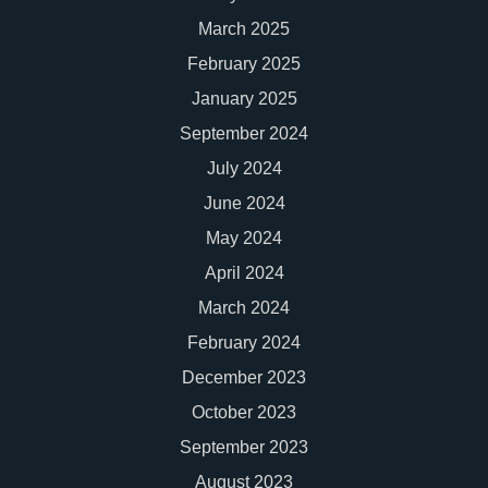
March 2025
February 2025
January 2025
September 2024
July 2024
June 2024
May 2024
April 2024
March 2024
February 2024
December 2023
October 2023
September 2023
August 2023