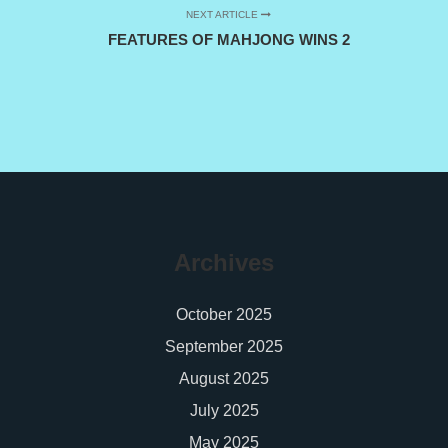
NEXT ARTICLE
FEATURES OF MAHJONG WINS 2
Archives
October 2025
September 2025
August 2025
July 2025
May 2025